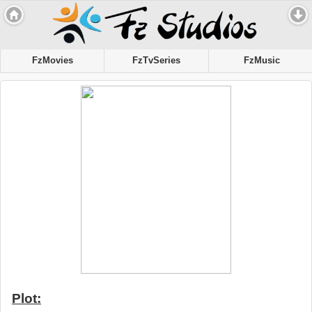
FzMovies
FzTvSeries
FzMusic
Plot: